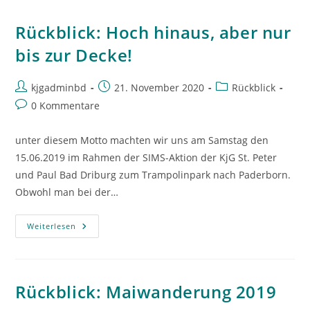
Rückblick: Hoch hinaus, aber nur
bis zur Decke!
Beitrags-
Beitrag
Beitrags-
kjgadminbd
21. November 2020
Rückblick
Autor:
veröffentlicht:
Kategorie:
Beitrags-
0 Kommentare
Kommentare:
unter diesem Motto machten wir uns am Samstag den
15.06.2019 im Rahmen der SIMS-Aktion der KjG St. Peter
und Paul Bad Driburg zum Trampolinpark nach Paderborn.
Obwohl man bei der…
Rückblick:
Weiterlesen
Hoch
Hinaus,
Aber
Nur
Bis
Zur
Rückblick: Maiwanderung 2019
Decke!