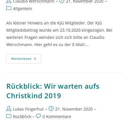
Beitrags-
Beitrag
Claudio Werschmann
21. November 2020
Autor:
veröffentlicht:
Beitrags-
Allgemein
Kategorie:
Als kleiner Hinweis an die KjG Mitglieder. Der KjG
Mitgliedsbeitrag wurde am 23.10.2020 eingezogen. Bei
weiteren Fragen wenden sich sich bitte an Claudio
Werschmann. Hier geht es zu der E-Mail:…
KjG
Weiterlesen
Mitgliedsbeitrag
Rückblick: Wir warten aufs
Christkind 2019
Beitrags-
Beitrag
Lukas Fingerhut
21. November 2020
Autor:
veröffentlicht:
Beitrags-
Beitrags-
Rückblick
0 Kommentare
Kategorie:
Kommentare: