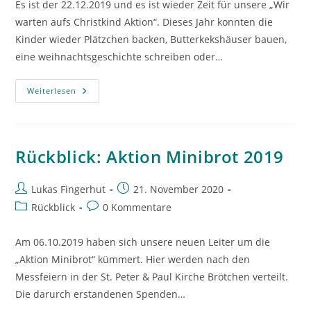
Es ist der 22.12.2019 und es ist wieder Zeit für unsere „Wir
warten aufs Christkind Aktion“. Dieses Jahr konnten die
Kinder wieder Plätzchen backen, Butterkekshäuser bauen,
eine weihnachtsgeschichte schreiben oder…
Rückblick:
Weiterlesen
Wir
Warten
Aufs
Christkind
2019
Rückblick: Aktion Minibrot 2019
Beitrags-
Beitrag
Lukas Fingerhut
21. November 2020
Autor:
veröffentlicht:
Beitrags-
Beitrags-
Rückblick
0 Kommentare
Kategorie:
Kommentare:
Am 06.10.2019 haben sich unsere neuen Leiter um die
„Aktion Minibrot“ kümmert. Hier werden nach den
Messfeiern in der St. Peter & Paul Kirche Brötchen verteilt.
Die darurch erstandenen Spenden…