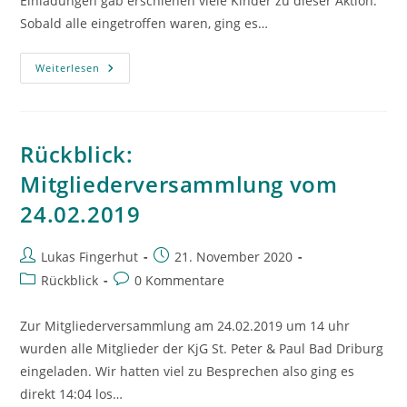
Einladungen gab erschienen viele Kinder zu dieser Aktion.
Sobald alle eingetroffen waren, ging es…
Rückblick:
Weiterlesen
Sims
Aktion
Vom
23.03.2019
Rückblick:
Mitgliederversammlung vom
24.02.2019
Beitrags-
Beitrag
Lukas Fingerhut
21. November 2020
Autor:
veröffentlicht:
Beitrags-
Beitrags-
Rückblick
0 Kommentare
Kategorie:
Kommentare:
Zur Mitgliederversammlung am 24.02.2019 um 14 uhr
wurden alle Mitglieder der KjG St. Peter & Paul Bad Driburg
eingeladen. Wir hatten viel zu Besprechen also ging es
direkt 14:04 los…