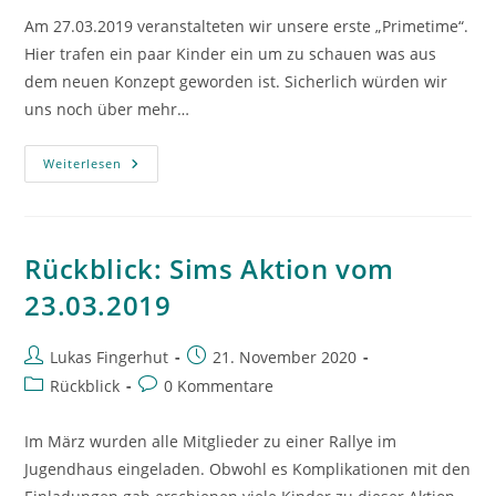
Am 27.03.2019 veranstalteten wir unsere erste „Primetime“.
Hier trafen ein paar Kinder ein um zu schauen was aus
dem neuen Konzept geworden ist. Sicherlich würden wir
uns noch über mehr…
Rückblick:
Weiterlesen
Erste
„Primetime“
2019
Rückblick: Sims Aktion vom
23.03.2019
Beitrags-
Beitrag
Lukas Fingerhut
21. November 2020
Autor:
veröffentlicht:
Beitrags-
Beitrags-
Rückblick
0 Kommentare
Kategorie:
Kommentare:
Im März wurden alle Mitglieder zu einer Rallye im
Jugendhaus eingeladen. Obwohl es Komplikationen mit den