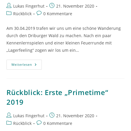
Beitrags-
Beitrag
Lukas Fingerhut
21. November 2020
Autor:
veröffentlicht:
Beitrags-
Beitrags-
Rückblick
0 Kommentare
Kategorie:
Kommentare:
Am 30.04.2019 trafen wir uns um eine schöne Wanderung
durch den Driburger Wald zu machen. Nach ein paar
Kennenlernspielen und einer kleinen Feuerrunde mit
„Lagerfeeling“ zogen wir los um ein…
Rückblick:
Weiterlesen
Maiwanderung
2019
Rückblick: Erste „Primetime“
2019
Beitrags-
Beitrag
Lukas Fingerhut
21. November 2020
Autor:
veröffentlicht:
Beitrags-
Beitrags-
Rückblick
0 Kommentare
Kategorie:
Kommentare: