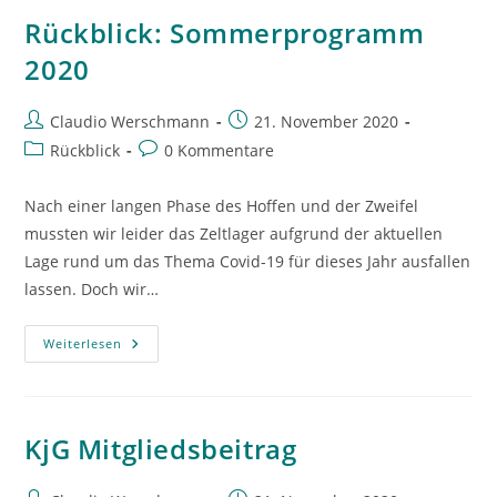
Rückblick: Sommerprogramm
2020
Beitrags-
Beitrag
Claudio Werschmann
21. November 2020
Autor:
veröffentlicht:
Beitrags-
Beitrags-
Rückblick
0 Kommentare
Kategorie:
Kommentare:
Nach einer langen Phase des Hoffen und der Zweifel
mussten wir leider das Zeltlager aufgrund der aktuellen
Lage rund um das Thema Covid-19 für dieses Jahr ausfallen
lassen. Doch wir…
Rückblick:
Weiterlesen
Sommerprogramm
2020
KjG Mitgliedsbeitrag