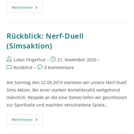
Rückblick:
Weiterlesen
Aktion
Minibrot
2019
Rückblick: Nerf-Duell
(Simsaktion)
Beitrags-
Beitrag
Lukas Fingerhut
21. November 2020
Autor:
veröffentlicht:
Beitrags-
Beitrags-
Rückblick
0 Kommentare
Kategorie:
Kommentare:
Am Sonntag den 22.09.2019 starteten wir unsere Nerf-Duell
Sims Aktion. Bei einer starken Anmeldezahl( weitgehend
männlich. Respekt an die eine Dame) liefen wir geschlossen
zur Sporthalle und machten verschiedene Spiele…
Rückblick:
Weiterlesen
Nerf-
Duell
(Simsaktion)