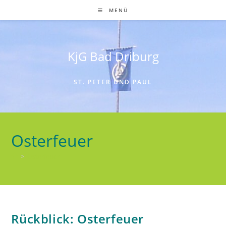
Zum
MENÜ
Inhalt
springen
KjG Bad Driburg
ST. PETER UND PAUL
Osterfeuer
>
Osterfeuer
Rückblick: Osterfeuer