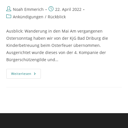
Beitrags-
Beitrag
Noah Emmerich
22. April 2022
Autor:
veröffentlicht:
Beitrags-
Ankündigungen
/
Rückblick
Kategorie:
Ausblick: Wanderung in den Mai Am vergangenen
Ostersonntag haben wir von der KjG Bad Driburg die
Kinderbetreuung beim Osterfeuer übernommen.
Ausgerichtet wurde dieses von der 4. Kompanie der
Bürgerschützengilde und…
Rückblick:
Weiterlesen
Osterfeuer