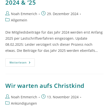
2024 & ’25
Beitrags-
Beitrag
Noah Emmerich
29. Dezember 2024
Autor:
veröffentlicht:
Beitrags-
Allgemein
Kategorie:
Die Mitgliedsbeiträge für das Jahr 2024 werden erst Anfang
2025 per Lastschriftverfahren eingezogen. Update
08.02.2025: Leider verzögert sich dieser Prozess noch
etwas. Die Beiträge für das Jahr 2025 werden ebenfalls…
Einzug
Weiterlesen
Der
Mitgliedsbeiträge
Für
2024
&
’25
Wir warten aufs Christkind
Beitrags-
Beitrag
Noah Emmerich
13. November 2024
Autor:
veröffentlicht:
Beitrags-
Ankündigungen
Kategorie: