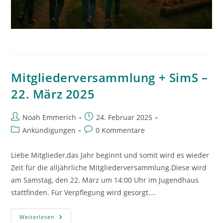
Mitgliederversammlung + SimS –
22. März 2025
Beitrags-
Beitrag
Noah Emmerich
24. Februar 2025
Autor:
veröffentlicht:
Beitrags-
Beitrags-
Ankündigungen
0 Kommentare
Kategorie:
Kommentare:
Liebe Mitglieder,das Jahr beginnt und somit wird es wieder
Zeit für die alljährliche Mitgliederversammlung.Diese wird
am Samstag, den 22. März um 14:00 Uhr im Jugendhaus
stattfinden. Für Verpflegung wird gesorgt.…
Mitgliederversammlung
Weiterlesen