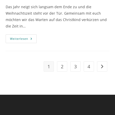
Das Jahr neigt sich langsam dem Ende zu und die
Weihnachtszeit steht vor der Tür. Gemeinsam mit euch
möchten wir das Warten auf das Christkind verkürzen und
die Zeit in…
Wir
Weiterlesen
Warten
Aufs
Christkind
1
2
3
4
Zur näc