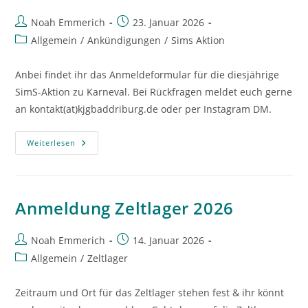
Beitrags-
Beitrag
Noah Emmerich
23. Januar 2026
Autor:
veröffentlicht:
Beitrags-
Allgemein
/
Ankündigungen
/
Sims Aktion
Kategorie:
Anbei findet ihr das Anmeldeformular für die diesjährige
SimS-Aktion zu Karneval. Bei Rückfragen meldet euch gerne
an kontakt(at)kjgbaddriburg.de oder per Instagram DM.
Karneval
Weiterlesen
SimS-
Aktion
Anmeldung Zeltlager 2026
Beitrags-
Beitrag
Noah Emmerich
14. Januar 2026
Autor:
veröffentlicht:
Beitrags-
Allgemein
/
Zeltlager
Kategorie:
Zeitraum und Ort für das Zeltlager stehen fest & ihr könnt