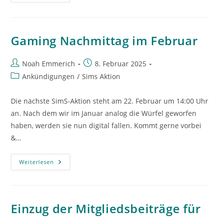
+
SimS
–
22.
März
2025
Gaming Nachmittag im Februar
Beitrags-
Beitrag
Noah Emmerich
8. Februar 2025
Autor:
veröffentlicht:
Beitrags-
Ankündigungen
/
Sims Aktion
Kategorie:
Die nächste SimS-Aktion steht am 22. Februar um 14:00 Uhr
an. Nach dem wir im Januar analog die Würfel geworfen
haben, werden sie nun digital fallen. Kommt gerne vorbei
&…
Gaming
Weiterlesen
Nachmittag
Im
Februar
Einzug der Mitgliedsbeiträge für