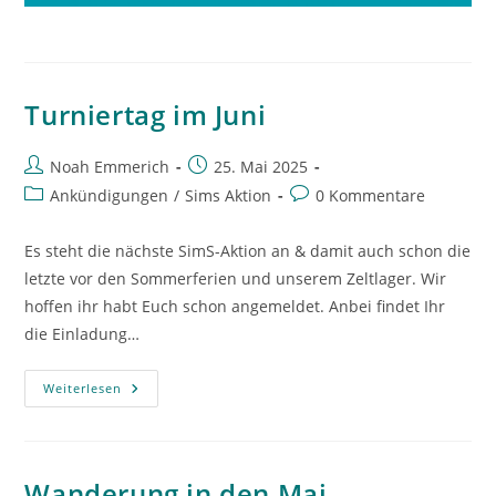
Turniertag im Juni
Beitrags-
Beitrag
Noah Emmerich
25. Mai 2025
Autor:
veröffentlicht:
Beitrags-
Beitrags-
Ankündigungen
/
Sims Aktion
0 Kommentare
Kategorie:
Kommentare:
Es steht die nächste SimS-Aktion an & damit auch schon die
letzte vor den Sommerferien und unserem Zeltlager. Wir
hoffen ihr habt Euch schon angemeldet. Anbei findet Ihr
die Einladung…
Turniertag
Weiterlesen
Im
Juni
Wanderung in den Mai