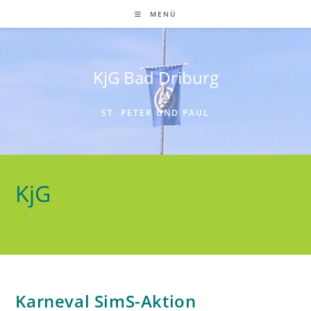
Zum
MENÜ
Inhalt
springen
KjG Bad Driburg
ST. PETER UND PAUL
KjG
>
KjG
Karneval SimS-Aktion