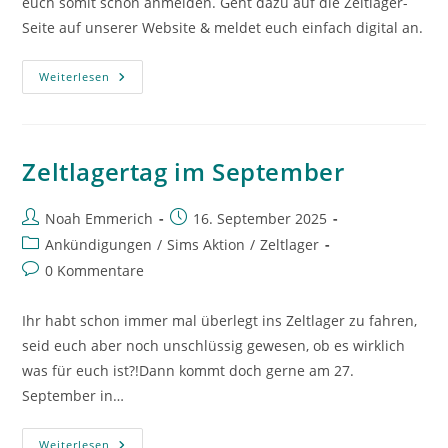
euch somit schon anmelden. Geht dazu auf die Zeltlager-
Seite auf unserer Website & meldet euch einfach digital an.
Anmeldung
Weiterlesen
Zeltlager
2026
Zeltlagertag im September
Beitrags-
Beitrag
Noah Emmerich
16. September 2025
Autor:
veröffentlicht:
Beitrags-
Ankündigungen
/
Sims Aktion
/
Zeltlager
Kategorie:
Beitrags-
0 Kommentare
Kommentare:
Ihr habt schon immer mal überlegt ins Zeltlager zu fahren,
seid euch aber noch unschlüssig gewesen, ob es wirklich
was für euch ist?!Dann kommt doch gerne am 27.
September in…
Zeltlagertag
Weiterlesen