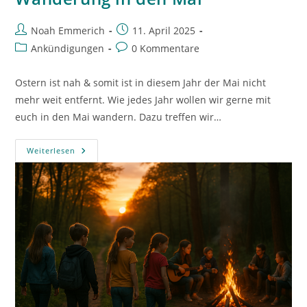
Beitrags-
Beitrag
Noah Emmerich
11. April 2025
Autor:
veröffentlicht:
Beitrags-
Beitrags-
Ankündigungen
0 Kommentare
Kategorie:
Kommentare:
Ostern ist nah & somit ist in diesem Jahr der Mai nicht
mehr weit entfernt. Wie jedes Jahr wollen wir gerne mit
euch in den Mai wandern. Dazu treffen wir…
Wanderung
Weiterlesen
In
Den
Mai