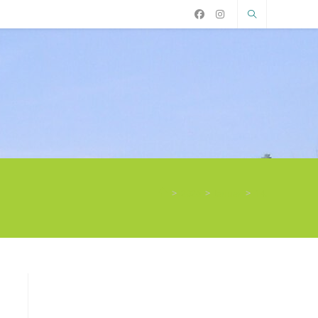
>
2026
>
Januar
>
14.