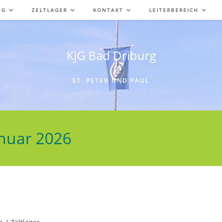
JG
ZELTLAGER
KONTAKT
LEITERBEREICH
KjG Bad Driburg
ST. PETER UND PAUL
anuar 2026