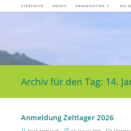
Zum
STARTSEITE
ARCHIV
ORGANISATION
DIE K
Inhalt
springen
Archiv für den Tag: 14. J
Anmeldung Zeltlager 2026
Beitrags-
Beitrag
Beitrags-