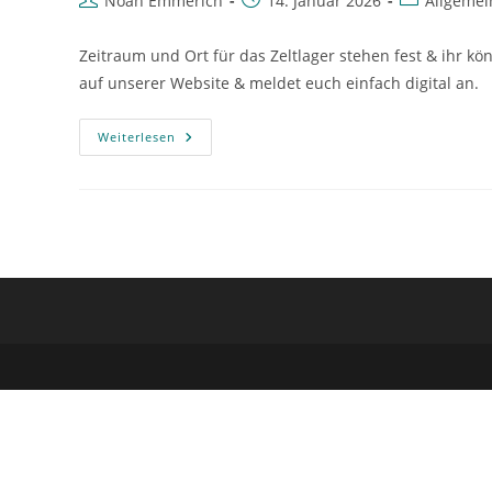
Noah Emmerich
14. Januar 2026
Allgemei
Autor:
veröffentlicht:
Kategorie:
Zeitraum und Ort für das Zeltlager stehen fest & ihr k
auf unserer Website & meldet euch einfach digital an.
Anmeldung
Weiterlesen
Zeltlager
2026