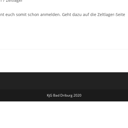
n
/
Zeltlager
önnt euch somit schon anmelden. Geht dazu auf die Zeltlager-Seite
KjG Bad Driburg 2020