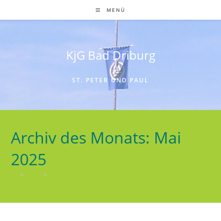
Zum
MENÜ
Inhalt
springen
KjG Bad Driburg
ST. PETER UND PAUL
Archiv des Monats: Mai
2025
>
2025
>
Mai