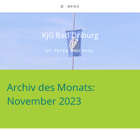
Zum
MENÜ
Inhalt
springen
KjG Bad Driburg
ST. PETER UND PAUL
Archiv des Monats:
November 2023
>
2023
>
November